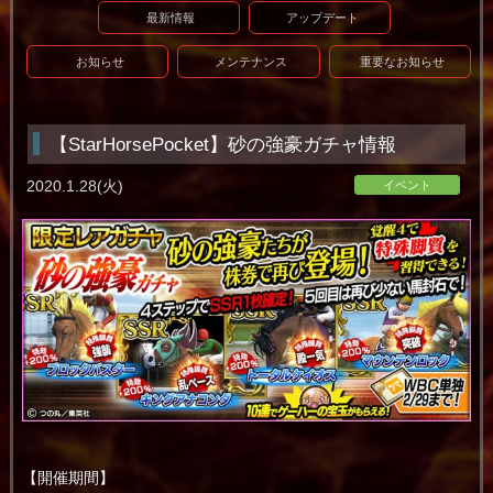
最新情報
アップデート
お知らせ
メンテナンス
重要なお知らせ
【StarHorsePocket】砂の強豪ガチャ情報
2020.1.28(火)
イベント
【開催期間】