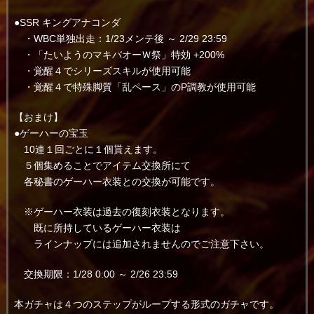
●SSR キングアナコンダ
・WBC単独出走：1/23メンテ後 ～ 2/29 23:59
・「たいようのマキバオーＷ祭」特効 +200%
・覚醒４でシリーズスキルが使用可能
・覚醒４で特殊脚質「乱ペース」のP調教が使用可能
【おまけ】
●ゲーハーの宝玉
10連１回ごとに１個貰えます。
５個集めることでアイテム交換所にて
各秘書のゲーハー衣装との交換が可能です。
※ゲーハー衣装は過去の復刻衣装となります。
既に所持しているゲーハー衣装は
ラインナップには追加されませんのでご注意下さい。
交換期限：1/28 0:00 ～ 2/26 23:59
本ガチャは４つのステップがループする形式のガチャです。