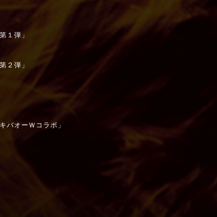
第１弾」
第２弾」
キバオーＷコラボ」
）