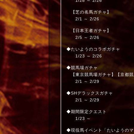
1/28 ～ 2/26
【芝の名馬ガチャ】
2/1 ～ 2/26
【日本王者ガチャ】
2/5 ～ 2/26
◆たいようのコラボガチャ
1/23 ～ 2/26
◆競馬場ガチャ
【東京競馬場ガチャ】【京都競
2/1 ～ 2/29
◆SHデラックスガチャ
2/1 ～ 2/29
◆期間限定クエスト
1/23 ～
◆現役馬イベント「たいようのマ