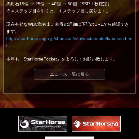
馬封石15個 ⇒ 25個 ⇒ 40個 ⇒ 50個（SSR１枚確定）
※４ステップ目を引くと、１ステップ目に戻ります。
現在有効なWBC単独出走株券の詳細は下記のURLから確認でき
ます。
https://starhorse.sega.jp/shpocket/info/wbctandoku/kabuken.htm
l
本年も「StarHorsePocket」をよろしくお願い致します。
ニュース一覧に戻る