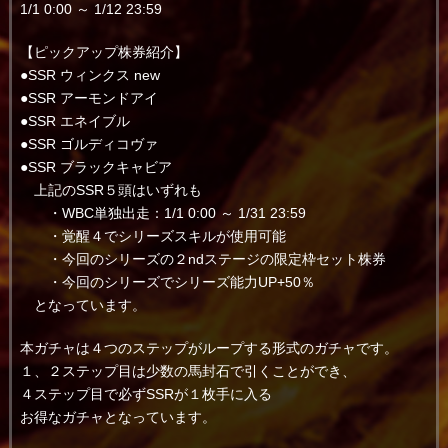
1/1 0:00 ～ 1/12 23:59
【ピックアップ株券紹介】
●SSR ウィンクス new
●SSR アーモンドアイ
●SSR エネイブル
●SSR ゴルディコヴァ
●SSR ブラックキャビア
上記のSSR５頭はいずれも
・WBC単独出走：1/1 0:00 ～ 1/31 23:59
・覚醒４でシリーズスキルが使用可能
・今回のシリーズの２ndステージの限定枠セット株券
・今回のシリーズでシリーズ能力UP+50％
となっています。
本ガチャは４つのステップがループする形式のガチャです。
１、２ステップ目は少数の馬封石で引くことができ、
４ステップ目で必ずSSRが１枚手に入る
お得なガチャとなっています。