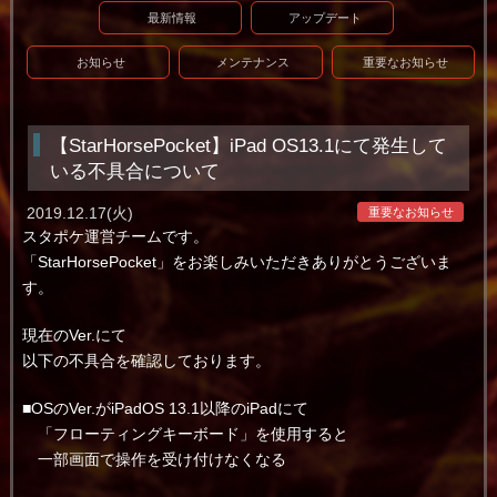
最新情報
アップデート
お知らせ
メンテナンス
重要なお知らせ
【StarHorsePocket】iPad OS13.1にて発生して
いる不具合について
2019.12.17(火)
重要なお知らせ
スタポケ運営チームです。
「StarHorsePocket」をお楽しみいただきありがとうございま
す。
現在のVer.にて
以下の不具合を確認しております。
■OSのVer.がiPadOS 13.1以降のiPadにて
「フローティングキーボード」を使用すると
一部画面で操作を受け付けなくなる