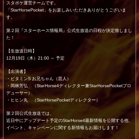
スタポケ運営チームです。
「StarHorsePocket」をお楽しみいただきありがとうございま
す。
第２回『スターホース情報局』公式生放送の日程が決定致しまし
た！
【生放送日時】
12月19日（木）21:00 ～ 予定
【出演者】
・ビタミンS お兄ちゃん（芸人）
・岡林芳弘 （StarHorse4ディレクター兼StarHorsePocketプロ
デューサー）
・ヒヒン丸 （StarHorsePocketディレクター）
第２回公式生放送では、
近日中にアップデート予定のStarHorse4最新情報を公開する他、
イベント、キャンペーンに関する新情報もお届けします！