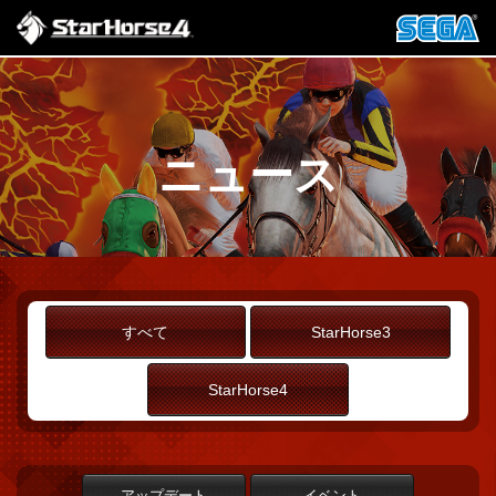
ニュース
すべて
StarHorse3
StarHorse4
アップデート
イベント