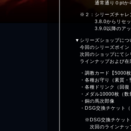
通常通り０ptからの
※２：シリーズチャレン
3.8.0からリセット
3.9.0以降のアップ
▼シリーズショップにつ
今回のシリーズポイント
次回のショップにてシリー
ラインナップおよび在庫
・調教カード【5000
・各種お守り（素質・堅
・各種ドリンク（回復・
・メダル10000枚（数量
・銅の馬次郎像
・DSG交換チケット
※DSG交換チケットに
次回のラインナップに