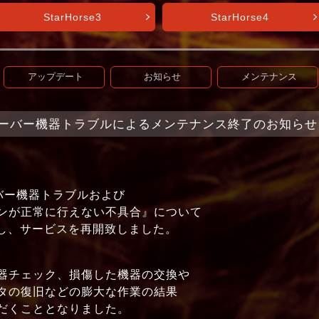
StarHorse3
StarHorse4
アップデート
お知らせ
メンテナンス
et】サーバー機器トラブルによるメンテナンス終了のお知らせ（11
ーバー機器トラブルおよび
ンが正常に行えない不具合』について
解消し、サービスを再開致しました。
器チェック、損傷した機器の交換や
タの復旧などの膨大な作業の結果
だくこととなりました。