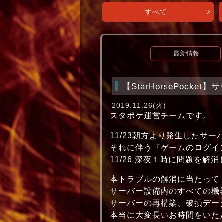
すべて
最新情報
【StarHorsePock
2019.11.26(火)
スタポケ運営チームです。
11/23朝方より発生したサ
それに伴う『ゲームのログイ
11/26 深夜１時に問題を
本トラブルの解消に当たって
サーバー設備内のすべての機
サーバーの再構築、破損デー
本当に大変長いお時間をいた