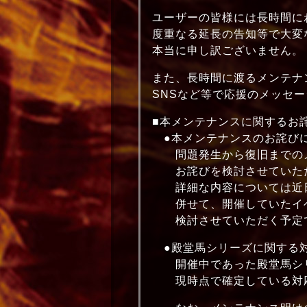
ユーザーの皆様には長時間に
度重なる延長の告知等で大変
本当に申し訳ございません。
また、長時間に渡るメンテナ
SNSなど等で応援のメッセ
■本メンテナンスに関するお
●本メンテナンスのお詫び
問題発生から復旧までのメ
お詫びを検討させていただ
詳細な内容については近日
併せて、開催していたイベ
検討させていただく予定
●殿堂馬シリーズに関する
開催中であった殿堂馬シ
現時点で確定している対応