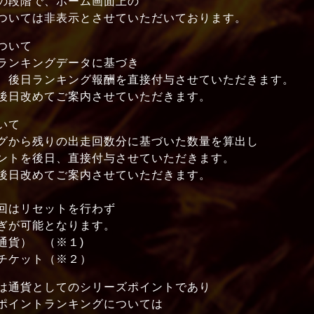
段階で、ホーム画面上の
いては非表示とさせていただいております。
ついて
ンキングデータに基づき
日ランキング報酬を直接付与させていただきます。
改めてご案内させていただきます。
いて
ら残りの出走回数分に基づいた数量を算出し
を後日、直接付与させていただきます。
改めてご案内させていただきます。
はリセットを行わず
が可能となります。
貨） （※１)
ケット（※２）
貨としてのシリーズポイントであり
トランキングについては