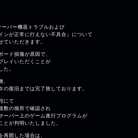
たサーバー機器トラブルおよび
インが正常に行えない不具合』について
せていただきます。
ボード損傷が原因で、
プレイいただくことが
した。
換、
タの復旧までは完了致しております。
程にて
複数の個所で確認され
サーバー上のゲーム進行プログラムが
ことが判明いたしました。
を再開した場合は、