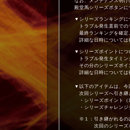
なお、メンテナンス明けの
殿堂馬シリーズボタンにつ
▼シリーズランキングに
トラブル発生直前でのラ
最終ランキングを確定、後
詳細な日時については後日
▼シリーズポイントにつ
トラブル発生タイミングか
その分のシリーズポイント
詳細な日時については後日
▼以下のアイテムは、今回
次回シリーズへ引き継ぎ
・シリーズポイント（通
・シリーズチャレンジチ
※１：引き継がれるのは通
次回のシリーズポイン