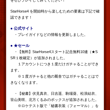
をぜひプレイしてみてください！
StarHorse4 を開始時から楽しむための要素は下記で確
認できます！
● 公式サイト
・プレイガイドなどの情報を更新しました。
● ★セール
・【無料】StarHorse4スタート記念無料10連（★S
SR１枚確定）が追加されました。
１アカウントにつき１度だけガチャることができ
ます。
※１度ガチャると他の厩舎ではガチャることはで
きなくなります。
・【秘書】伏見真衣、日吉遥、駒場葵、松浪結衣、
笹山美咲、北方くるみのボックスが追加されました。
※ロケテスト版で「秘書衣装（フォーマル）」を