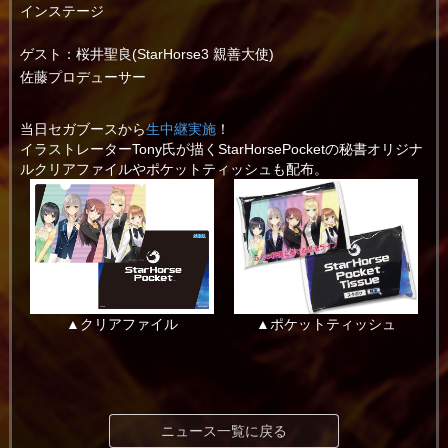
インステージ
ゲスト：桜井聖良(StarHorse3 親善大使)
佐藤プロデューサー
当日セガブースから
生中継実施
！
イラストレーターTony氏が描くStarHorsePocketの秘書オリジナ
ルクリアファイルやポケットティッシュも配布。
▲クリアファイル
▲ポケットティッシュ
ニュース一覧に戻る