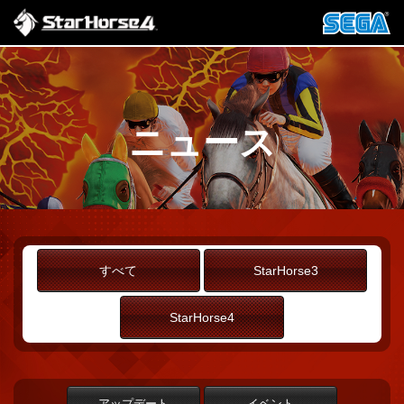
ニュース
すべて
StarHorse3
StarHorse4
アップデート
イベント