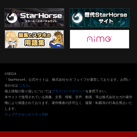
©SEGA
「StarHorse4」公式サイトは、株式会社セガ フェイブが運営しております。お問い
合わせは
こちら
。
個人情報の取り扱いについては
プライバシーポリシー
を参照下さい。
本サイトで使用されている画像、文章、情報、音声、動画、等は株式会社セガの著作
権により保護されております。
著作権者の許可なく、複製・転載等の行為を禁止いた
します。
ウェブアクセシビリティ方針