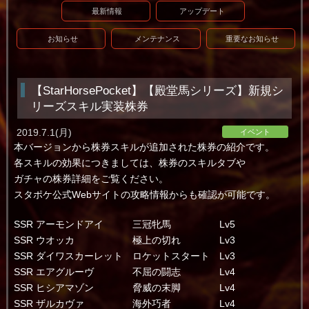
最新情報
アップデート
お知らせ
メンテナンス
重要なお知らせ
【StarHorsePocket】【殿堂馬シリーズ】新規シ
リーズスキル実装株券
2019.7.1(月)
イベント
本バージョンから株券スキルが追加された株券の紹介です。
各スキルの効果につきましては、株券のスキルタブや
ガチャの株券詳細をご覧ください。
スタポケ公式Webサイトの攻略情報からも確認が可能です。
SSR アーモンドアイ 三冠牝馬 Lv5
SSR ウオッカ 極上の切れ Lv3
SSR ダイワスカーレット ロケットスタート Lv3
SSR エアグルーヴ 不屈の闘志 Lv4
SSR ヒシアマゾン 脅威の末脚 Lv4
SSR ザルカヴァ 海外巧者 Lv4