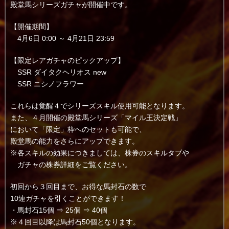
殿堂馬シリーズガチャが開催中です。
【開催期間】
4月6日 0:00 ～ 4月21日 23:59
【限定レアガチャのピックアップ】
SSR ダイタクヘリオス new
SSR ニシノフラワー
これらは覚醒４でシリーズスキル使用可能となります。
また、４月開催の殿堂馬シリーズ「マイル王決定戦」
において「限定」枠へのセットも可能で、
殿堂馬の能力をさらにアップできます。
※各スキルの効果につきましては、株券のスキルタブや
ガチャの株券詳細をご覧ください。
初回から３回目まで、お得な馬封石の数で
10連ガチャを引くことができます！
・馬封石15個 ⇒ 25個 ⇒ 40個
※４回目以降は馬封石50個となります。