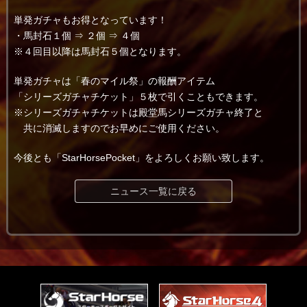
単発ガチャもお得となっています！
・馬封石１個 ⇒ ２個 ⇒ ４個
※４回目以降は馬封石５個となります。
単発ガチャは「春のマイル祭」の報酬アイテム
「シリーズガチャチケット」５枚で引くこともできます。
※シリーズガチャチケットは殿堂馬シリーズガチャ終了と
共に消滅しますのでお早めにご使用ください。
今後とも「StarHorsePocket」をよろしくお願い致します。
ニュース一覧に戻る