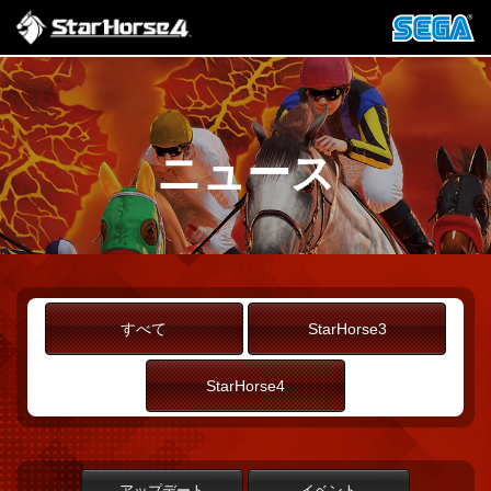
ニュース
すべて
StarHorse3
StarHorse4
アップデート
イベント