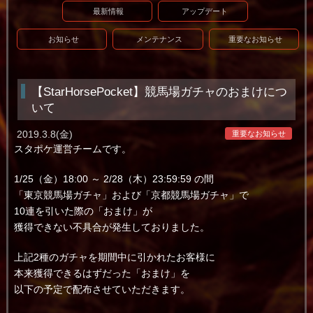
最新情報
アップデート
お知らせ
メンテナンス
重要なお知らせ
【StarHorsePocket】競馬場ガチャのおまけにつ
いて
2019.3.8(金)
重要なお知らせ
スタポケ運営チームです。
1/25（金）18:00 ～ 2/28（木）23:59:59 の間
「東京競馬場ガチャ」および「京都競馬場ガチャ」で
10連を引いた際の「おまけ」が
獲得できない不具合が発生しておりました。
上記2種のガチャを期間中に引かれたお客様に
本来獲得できるはずだった「おまけ」を
以下の予定で配布させていただきます。