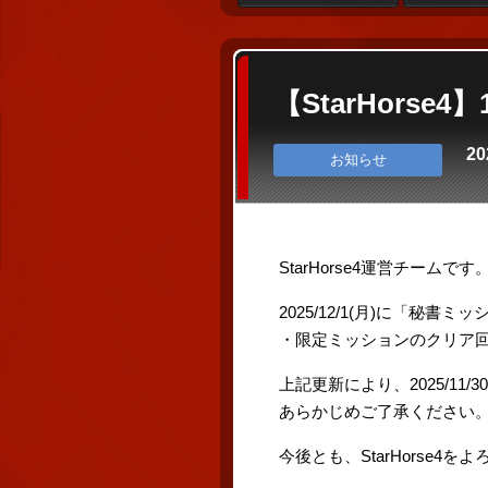
【StarHors
20
お知らせ
StarHorse4運営チームです
2025/12/1(月)に「秘書
・限定ミッションのクリア
上記更新により、2025/11
あらかじめご了承ください
今後とも、StarHorse4