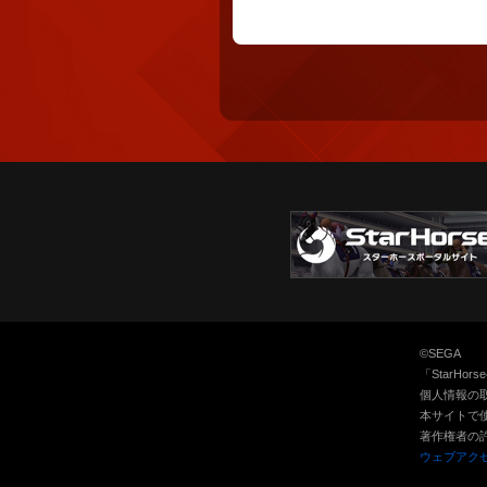
©SEGA
「StarH
個人情報の
本サイトで
著作権者の
ウェブアク