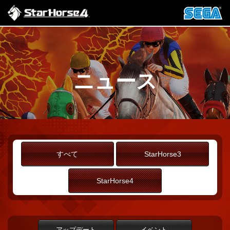
ニュース
すべて
StarHorse3
StarHorse4
アップデート
イベント