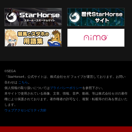
©SEGA
「StarHorse4」公式サイトは、株式会社セガ フェイブが運営しております。お問い
合わせは
こちら
。
個人情報の取り扱いについては
プライバシーポリシー
を参照下さい。
本サイトで使用されている画像、文章、情報、音声、動画、等は株式会社セガの著作
権により保護されております。
著作権者の許可なく、複製・転載等の行為を禁止いた
します。
ウェブアクセシビリティ方針