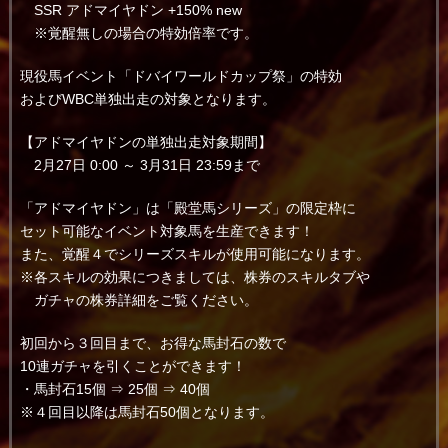
SSR アドマイヤドン +150% new
※覚醒無しの場合の特効倍率です。
現役馬イベント「ドバイワールドカップ祭」の特効
およびWBC単独出走の対象となります。
【アドマイヤドンの単独出走対象期間】
2月27日 0:00 ～ 3月31日 23:59まで
「アドマイヤドン」は「殿堂馬シリーズ」の限定枠に
セット可能なイベント対象馬を生産できます！
また、覚醒４でシリーズスキルが使用可能になります。
※各スキルの効果につきましては、株券のスキルタブや
ガチャの株券詳細をご覧ください。
初回から３回目まで、お得な馬封石の数で
10連ガチャを引くことができます！
・馬封石15個 ⇒ 25個 ⇒ 40個
※４回目以降は馬封石50個となります。