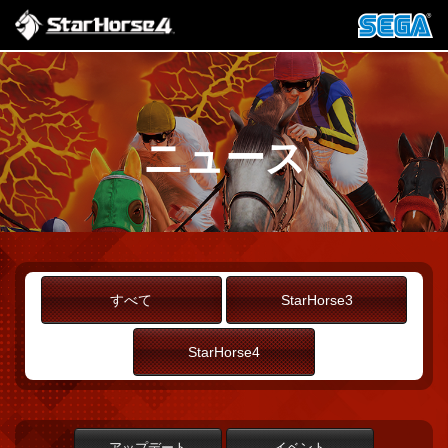
ニュース
すべて
StarHorse3
StarHorse4
アップデート
イベント