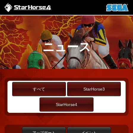
ニュース
すべて
StarHorse3
StarHorse4
アップデート
イベント