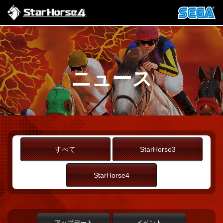
ニュース
すべて
StarHorse3
StarHorse4
アップデート
イベント