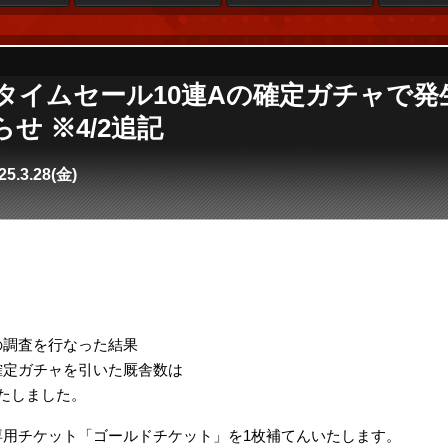
se4】タイムセール10連Aの確定ガチャで
せ ※4/2追記
25.3.28(金)
。
の調査を行なった結果
確定ガチャを引いた厩舎数は
たしました。
専用チケット「ゴールドチケット」を1枚補てんいたします。