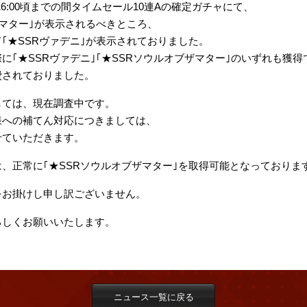
/28(金)16:00頃までの間タイムセール10連Aの確定ガチャにて、
ザマター｣が表示されるべきところ、
｢★SSR
ヴァデニ
｣が表示されておりました。
に｢★SSR
ヴァデニ
｣｢★SSRソウルオブザマター｣のいずれも獲得
費されておりました。
しては、現在調査中です。
様への補てん対応につきましては、
せていただきます。
、正常に｢★SSRソウルオブザマター｣を取得可能となっておりま
をお掛けし申し訳ございません。
をよろしくお願いいたします。
ニュース一覧に戻る