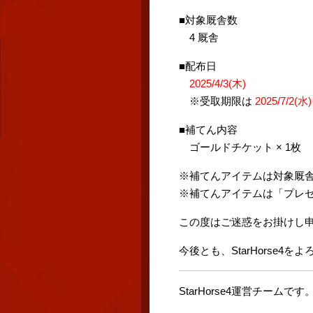
■対象厩舎数
4 厩舎
■配布日
2025/4/3(木)
※受取期限は
2025/7/2(水
■補てん内容
ゴールドチケット × 1枚
※補てんアイテムは対象厩
※補てんアイテムは「プレ
この度はご迷惑をお掛けし
今後とも、StarHorse4
StarHorse4運営チームです