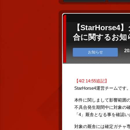
【StarHor
合に関するお知ら
20
お知らせ
【4/2 14:55追記】
StarHorse4運営チームです
本件に関しまして影響範囲
不具合発生期間中に対象の
「4」厩舎となる事を確認い
対象の厩舎には確定ガチャ