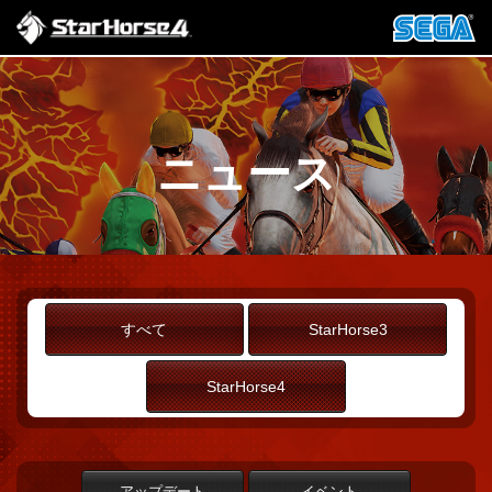
ニュース
すべて
StarHorse3
StarHorse4
アップデート
イベント