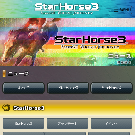
ニュース
すべて
StarHorse3
StarHorse4
StarHorse3
StarHorse3
アップデート
イベント