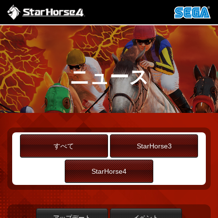
ニュース
すべて
StarHorse3
StarHorse4
アップデート
イベント