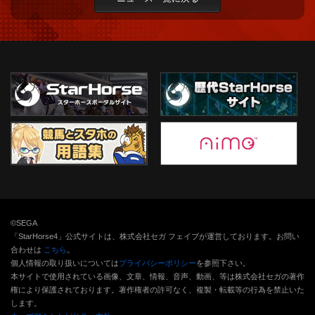
©SEGA
「StarHorse4」公式サイトは、株式会社セガ フェイブが運営しております。お問い
合わせは
こちら
。
個人情報の取り扱いについては
プライバシーポリシー
を参照下さい。
本サイトで使用されている画像、文章、情報、音声、動画、等は株式会社セガの著作
権により保護されております。
著作権者の許可なく、複製・転載等の行為を禁止いた
します。