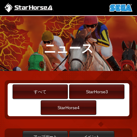
ニュース
すべて
StarHorse3
StarHorse4
アップデート
イベント