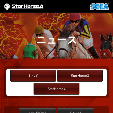
ニュース
すべて
StarHorse3
StarHorse4
アップデート
イベント