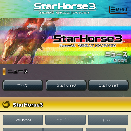
ニュース
すべて
StarHorse3
StarHorse4
StarHorse3
StarHorse3
アップデート
イベント