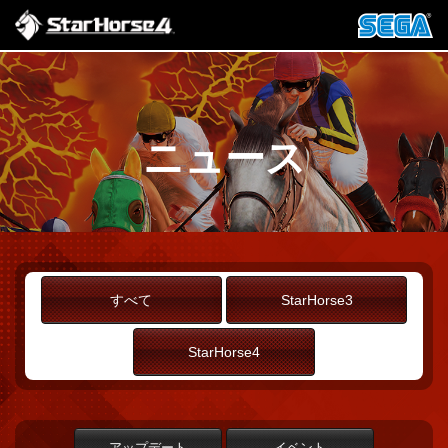
ニュース
すべて
StarHorse3
StarHorse4
アップデート
イベント