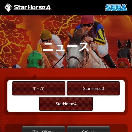
ニュース
すべて
StarHorse3
StarHorse4
アップデート
イベント