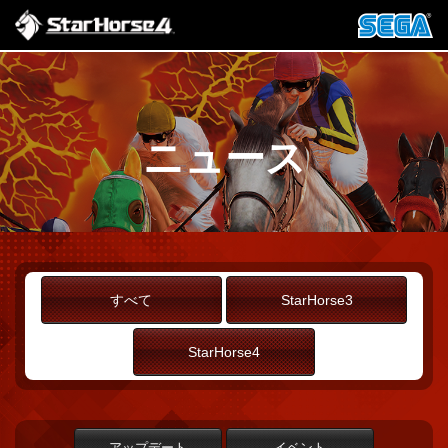
ニュース
すべて
StarHorse3
StarHorse4
アップデート
イベント