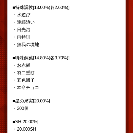
■特殊調教[13.00%(各2.60%)]
・水遊び
・連続追い
・日光浴
・雨特訓
・無我の境地
■特殊飼葉[14.80%(各3.70%)]
・お赤飯
・羽二重餅
・五色団子
・本命チョコ
■星の果実[20.00%]
・200個
■SH[20.00%]
・20,000SH