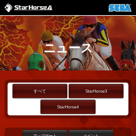
ニュース
すべて
StarHorse3
StarHorse4
アップデート
イベント