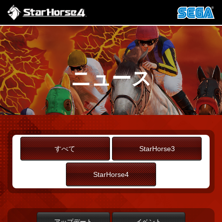
ニュース
すべて
StarHorse3
StarHorse4
アップデート
イベント