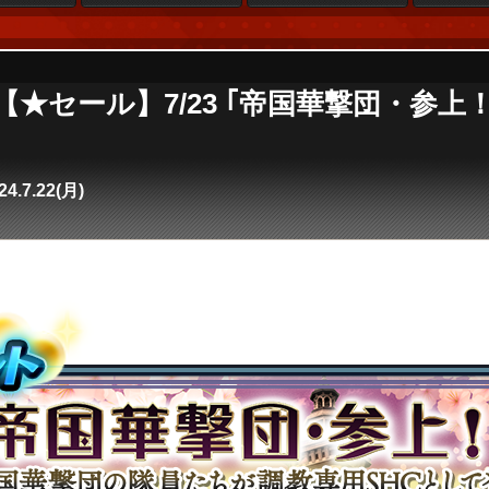
e4】【★セール】7/23 ｢帝国華撃団・参
24.7.22(月)