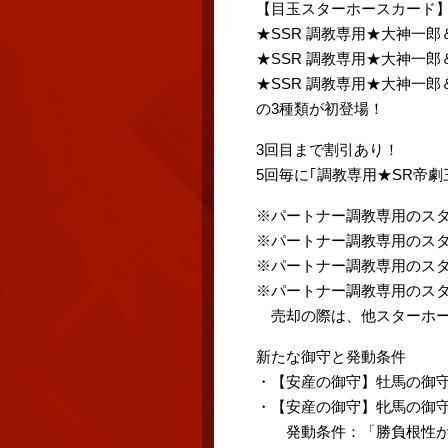
【目玉スターホースカード
★SSR 調教専用★大神一
★SSR 調教専用★大神一
★SSR 調教専用★大神一
の3種類が初登場！
3回目まで割引あり！
5回毎に｢調教専用★SR帝
※パートナー調教専用のス
※パートナー調教専用のス
※パートナー調教専用のス
※パートナー調教専用のス
売却の際は、他スターホー
新たな御守と発動条件
・【安産の御守】牡馬の御守 
・【安産の御守】牝馬の御守 
発動条件：「勝負根性が