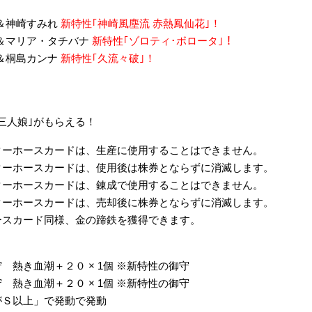
】
郎＆神崎すみれ
新特性｢神崎風塵流 赤熱鳳仙花｣！
郎＆マリア・タチバナ
新特性｢ゾロティ･ボロータ｣！
郎＆桐島カンナ
新特性｢久流々破｣！
劇三人娘｣がもらえる！
ターホースカードは、生産に使用することはできません。
ターホースカードは、使用後は株券とならずに消滅します。
ターホースカードは、錬成で使用することはできません。
ターホースカードは、売却後に株券とならずに消滅します。
スカード同様、金の蹄鉄を獲得できます。
熱き血潮＋２０ × 1個 ※新特性の御守
熱き血潮＋２０ × 1個 ※新特性の御守
Ｓ以上」で発動で発動