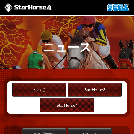
ニュース
すべて
StarHorse3
StarHorse4
アップデート
イベント