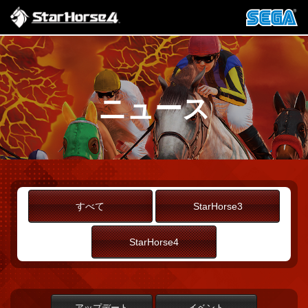
ニュース
すべて
StarHorse3
StarHorse4
アップデート
イベント