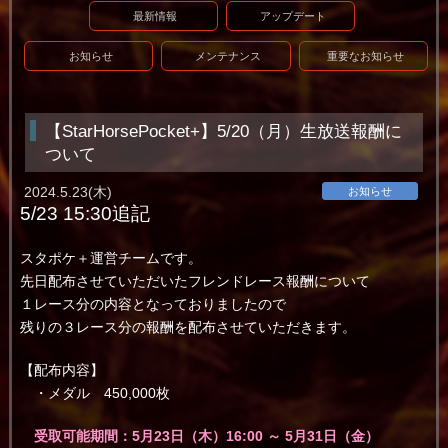
最新情報
アップデート
お知らせ
メンテナンス
重要なお知らせ
【StarHorsePocket+】5/20（月）生放送報酬に
ついて
2024.5.23(木)
お知らせ
5/23 15:30追記
スタポケ＋運営チームです。
先日配布させていただいたフレンドレース報酬について
１レース分の内容となっておりましたので
残りの３レース分の報酬を配布させていただきます。
【配布内容】
・メダル 450,000枚
受取可能期間：5月23
日（木）16:00 ～ 5月31日（金）