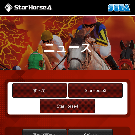
ニュース
すべて
StarHorse3
StarHorse4
アップデート
イベント