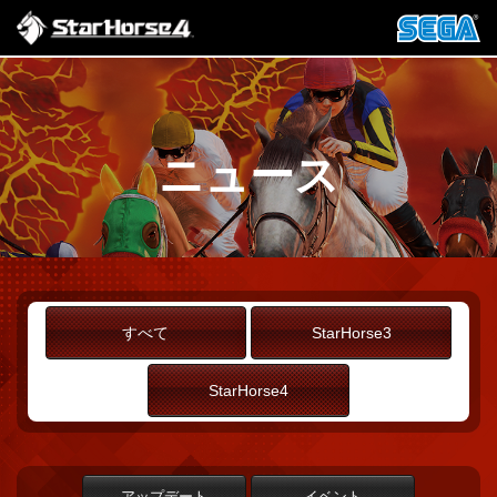
ニュース
すべて
StarHorse3
StarHorse4
アップデート
イベント