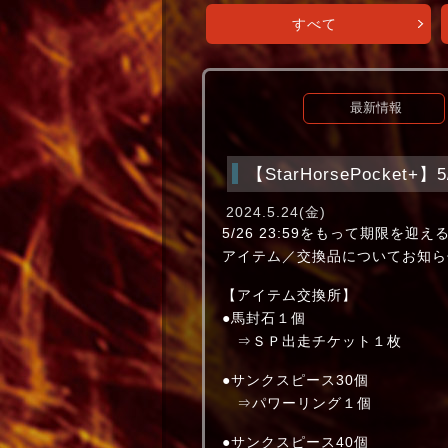
すべて
最新情報
【StarHorsePocket
2024.5.24(金)
5/26 23:59をもって期限を迎え
アイテム／交換品についてお知ら
【アイテム交換所】
●馬封石１個
⇒ＳＰ出走チケット１枚
●サンクスピース30個
⇒パワーリング１個
●サンクスピース40個