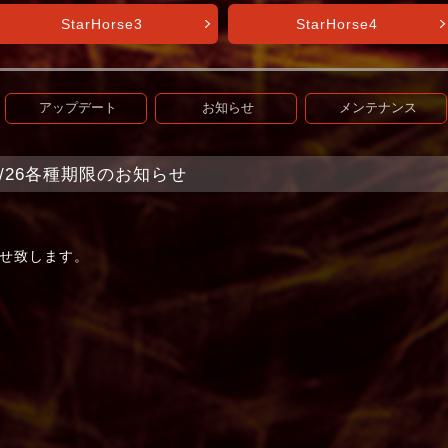
StarHorse3
StarHorse4
アップデート
お知らせ
メンテナンス
+】5/26各種期限のお知らせ
る
せ致します。