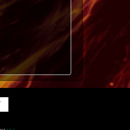
せは
こちら
。