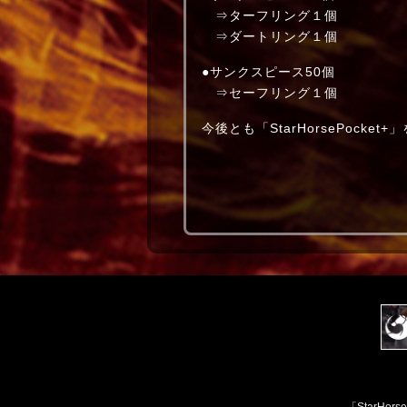
⇒ターフリング１個
⇒ダートリング１個
●サンクスピース50個
⇒セーフリング１個
今後とも「StarHorsePocke
「StarH