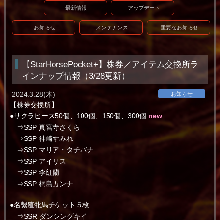
最新情報
アップデート
お知らせ
メンテナンス
重要なお知らせ
【StarHorsePocket+】株券／アイテム交換所ラ
インナップ情報（3/28更新）
2024.3.28(木)
お知らせ
【株券交換所】
●サクラピース50個、100個、150個、300個
new
⇒SSP 真宮寺さくら
⇒SSP 神崎すみれ
⇒SSP マリア・タチバナ
⇒SSP アイリス
⇒SSP 李紅蘭
⇒SSP 桐島カンナ
●名繫殖牝馬チケット５枚
⇒SSR ダンシングキイ