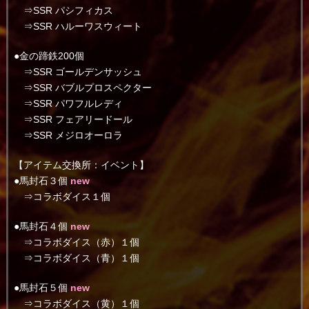
⇒SSR パシフィカス
⇒SSR ハルーワスウィート
●金の蹄鉄200個
⇒SSR ゴールデンサッシュ
⇒SSR バブルプロスペクター
⇒SSR パワフルレディ
⇒SSR フェアリードール
⇒SSR メジロオーロラ
【アイテム交換所：イベント】
●馬封石３個
new
⇒コラボダイス１個
●馬封石４個
new
⇒コラボダイス（赤）１個
⇒コラボダイス（青）１個
●馬封石５個
new
⇒コラボダイス（黄）１個