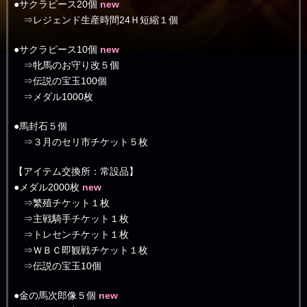
●サクラピース20個
new
⇒レジェンド生産時間24Ｈ短縮１個
●サクラピース10個
new
⇒牝馬のお守り改５個
⇒伝説の宝玉100個
⇒メダル1000枚
●馬封石５個
⇒３月のセリ市チケット５枚
【アイテム交換所：常設品】
●メダル2000枚
new
⇒繁殖チケット１枚
⇒主戦騎手チケット１枚
⇒トレセンチケット１枚
⇒ＷＢＣ即観戦チケット１枚
⇒伝説の宝玉10個
●金の馬次郎像５個
new