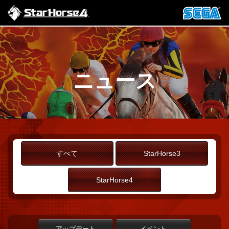
ニュース
すべて
StarHorse3
StarHorse4
アップデート
イベント