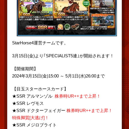
StarHorse4運営チームです。
3月15日(金)より｢SPECIALIST5連｣が開始されます！
【開催期間】
2024年3月15日(金)15:00 ～ 5月1日(水)26:00まで
【目玉スターホースカード】
★SSR アルマンゾル
株券時UR++まで上昇！
★SSR レヴモス
★SSR ドクターフェイガー
株券時UR++まで上昇！
特殊脚質[大逃げ]！
★SSR メジロブライト