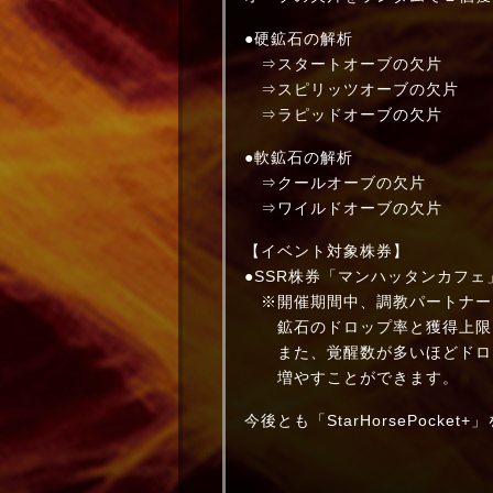
●硬鉱石の解析
⇒スタートオーブの欠片
⇒スピリッツオーブの欠片
⇒ラピッドオーブの欠片
●軟鉱石の解析
⇒クールオーブの欠片
⇒ワイルドオーブの欠片
【イベント対象株券】
●SSR株券「マンハッタンカフェ
※開催期間中、調教パートナー
鉱石のドロップ率と獲得上限
また、覚醒数が多いほどドロ
増やすことができます。
今後とも「StarHorsePocke