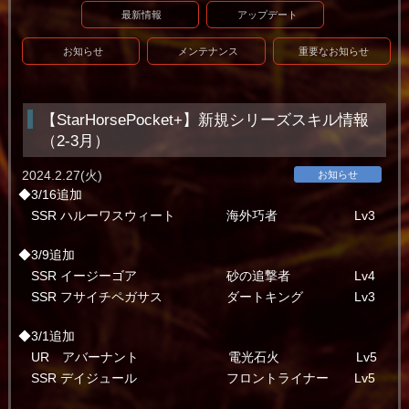
最新情報
アップデート
お知らせ
メンテナンス
重要なお知らせ
【StarHorsePocket+】新規シリーズスキル情報
（2-3月）
2024.2.27(火)
お知らせ
◆3/16追加
SSR ハルーワスウィート 海外巧者 Lv3
◆3/9追加
SSR イージーゴア 砂の追撃者 Lv4
SSR フサイチペガサス ダートキング Lv3
◆3/1追加
UR アバーナント 電光石火 Lv5
SSR デイジュール フロントライナー Lv5