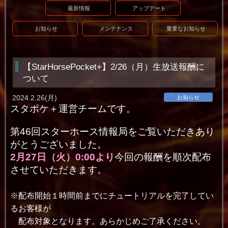
最新情報
アップデート
お知らせ
メンテナンス
重要なお知らせ
【StarHorsePocket+】2/26（月）生放送報酬に
ついて
2024.2.26(月)
お知らせ
スタポケ＋運営チームです。
第46回スターホース情報局をご覧いただきあり
がとうございました。
2月27
日（火）0:00より
今回の報酬を順次配布
させていただきます。
※配布開始１時間前までにチュートリアルを完了してい
るお客様が
配布対象となります。あらかじめご了承ください。