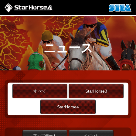
ニュース
すべて
StarHorse3
StarHorse4
アップデート
イベント