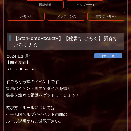
最新情報
アップデート
お知らせ
メンテナンス
重要なお知らせ
【StarHorsePocket+】【秘書すごろく】新春す
ごろく大会
2024.1.1(月)
お知らせ
【開催期間】
1/1 12:00 ～ 1/8
すごろく形式のイベントです。
専用のイベント画面でダイスを振り
秘書を進めて報酬をゲットしましょう！
遊び方・ルールについては
ゲーム内ヘルプかイベント画面の
ルール説明からご確認下さい。