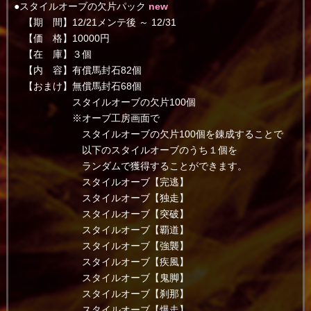
●スタイルオーブの欠片パック
new
【期 間】12/21メンテ後 ～ 12/31
【価 格】10000円
【在 庫】３個
【内 容】有償馬封石82個
【おまけ】無償馬封石68個
スタイルオーブの欠片100個
※オーブ工房画面で
スタイルオーブの欠片100個を錬成することで
以下のスタイルオーブのうち１個を
ランダムで獲得することができます。
スタイルオーブ【完逃】
スタイルオーブ【独走】
スタイルオーブ【突破】
スタイルオーブ【覇道】
スタイルオーブ【強襲】
スタイルオーブ【疾風】
スタイルオーブ【鬼脚】
スタイルオーブ【刹那】
スタイルオーブ【爆走】