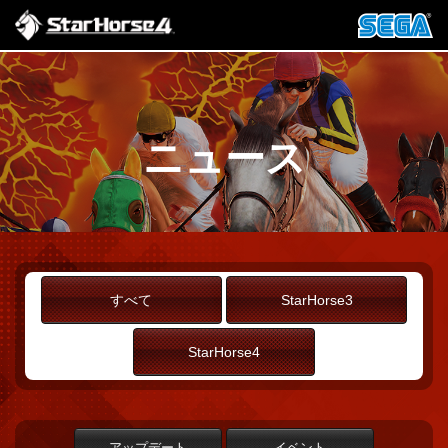
ニュース
すべて
StarHorse3
StarHorse4
アップデート
イベント