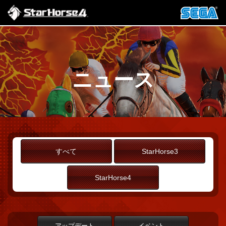
ニュース
すべて
StarHorse3
StarHorse4
アップデート
イベント