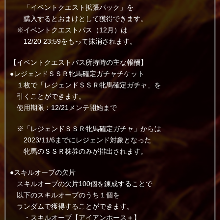
「イベントクエスト拡張パック」を
購入するとおまけとして獲得できます。
※イベントクエストパス（12月）は
12/20 23:59をもって抹消されます。
【イベントクエストパス所持時の主な報酬】
●レジェンドＳＳＲ牝馬確定ガチャチケット
１枚で「レジェンドＳＳＲ牝馬確定ガチャ」を
引くことができます。
使用期限：12/21メンテ開始まで
※「レジェンドＳＳＲ牝馬確定ガチャ」からは
2023/11/6までにレジェンド対象となった
牝馬のＳＳＲ株券のみが排出されます。
●スキルオーブの欠片
スキルオーブの欠片100個を錬成することで
以下のスキルオーブのうち１個を
ランダムで獲得することができます。
・スキルオーブ【アイアンホース＋】